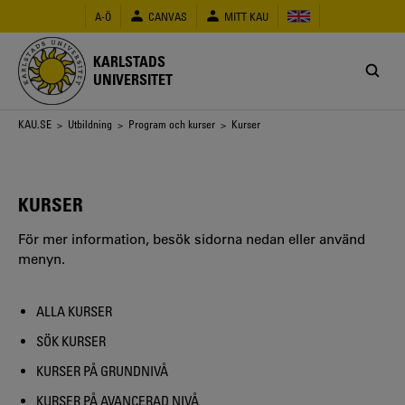
Hoppa
A-Ö
CANVAS
MITT KAU
till
huvudinnehåll
KARLSTADS
UNIVERSITET
Länkstig
KAU.SE
>
Utbildning
>
Program och kurser
> Kurser
KURSER
För mer information, besök sidorna nedan eller använd
menyn.
ALLA KURSER
SÖK KURSER
KURSER PÅ GRUNDNIVÅ
KURSER PÅ AVANCERAD NIVÅ