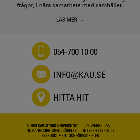
frågor, i nära samarbete med samhället.
LÄS MER
054-700 10 00
INFO@KAU.SE
HITTA HIT
© 2026 KARLSTADS UNIVERSITET
OM WEBBSIDAN
TILLGÄNGLIGHETSREDOGÖRELSE
INTEGRITETSPOLICY
STYRDOKUMENT OCH FÖRESKRIFTER