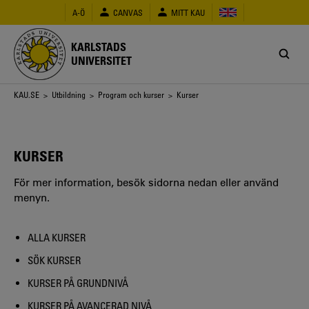
Hoppa
A-Ö
CANVAS
MITT KAU
till
huvudinnehåll
KARLSTADS
UNIVERSITET
Länkstig
KAU.SE
>
Utbildning
>
Program och kurser
> Kurser
KURSER
För mer information, besök sidorna nedan eller använd
menyn.
ALLA KURSER
SÖK KURSER
KURSER PÅ GRUNDNIVÅ
KURSER PÅ AVANCERAD NIVÅ