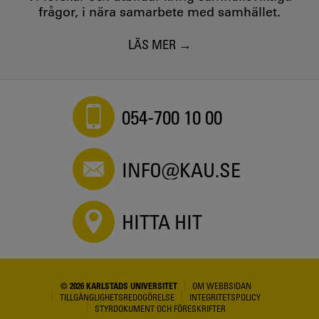
frågor, i nära samarbete med samhället.
LÄS MER
054-700 10 00
INFO@KAU.SE
HITTA HIT
© 2026 KARLSTADS UNIVERSITET
OM WEBBSIDAN
TILLGÄNGLIGHETSREDOGÖRELSE
INTEGRITETSPOLICY
STYRDOKUMENT OCH FÖRESKRIFTER