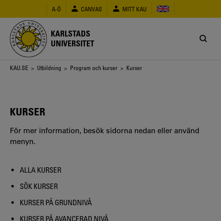
Hoppa
A-Ö
CANVAS
MITT KAU
till
huvudinnehåll
KARLSTADS
UNIVERSITET
Länkstig
KAU.SE
>
Utbildning
>
Program och kurser
> Kurser
KURSER
För mer information, besök sidorna nedan eller använd
menyn.
ALLA KURSER
SÖK KURSER
KURSER PÅ GRUNDNIVÅ
KURSER PÅ AVANCERAD NIVÅ