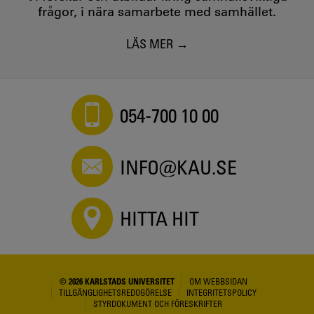
frågor, i nära samarbete med samhället.
LÄS MER
054-700 10 00
INFO@KAU.SE
HITTA HIT
© 2026 KARLSTADS UNIVERSITET
OM WEBBSIDAN
TILLGÄNGLIGHETSREDOGÖRELSE
INTEGRITETSPOLICY
STYRDOKUMENT OCH FÖRESKRIFTER