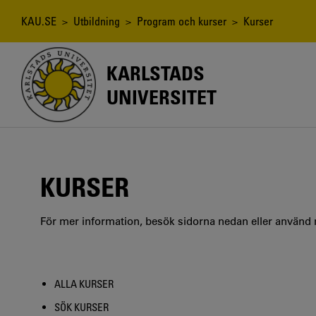
Hoppa
till
Länkstig
KAU.SE
>
Utbildning
>
Program och kurser
> Kurser
huvudinnehåll
KARLSTADS
UNIVERSITET
KURSER
För mer information, besök sidorna nedan eller använd
ALLA KURSER
SÖK KURSER