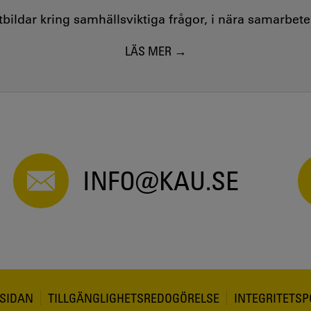
utbildar kring samhällsviktiga frågor, i nära samarbet
LÄS MER
INFO@KAU.SE
SIDAN
TILLGÄNGLIGHETSREDOGÖRELSE
INTEGRITETSP