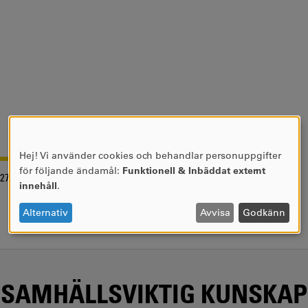
Hej! Vi använder cookies och behandlar personuppgifter
ANVÄNDNING
för följande ändamål:
Funktionell & Inbäddat externt
-27
AV
innehåll
.
PERSONUPPGIFTER
OCH
Alternativ
Avvisa
Godkänn
COOKIES
SAMHÄLLSVIKTIG KUNSKAP