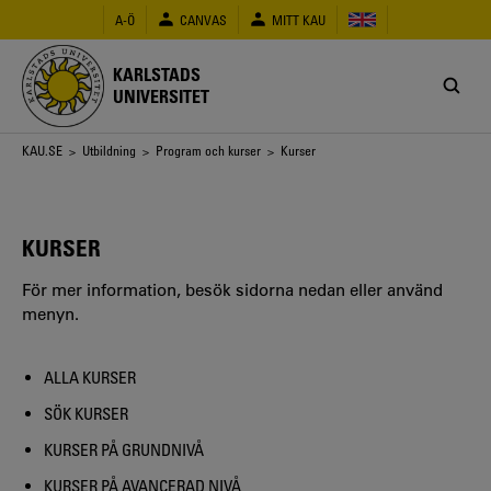
Hoppa
A-Ö
CANVAS
MITT KAU
till
huvudinnehåll
KARLSTADS
UNIVERSITET
Länkstig
KAU.SE
>
Utbildning
>
Program och kurser
> Kurser
KURSER
För mer information, besök sidorna nedan eller använd
menyn.
ALLA KURSER
SÖK KURSER
KURSER PÅ GRUNDNIVÅ
KURSER PÅ AVANCERAD NIVÅ