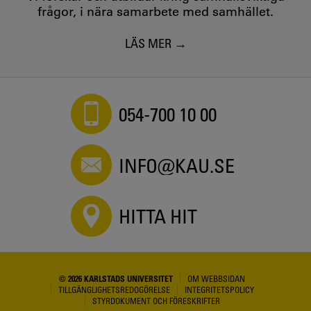
frågor, i nära samarbete med samhället.
LÄS MER
054-700 10 00
INFO@KAU.SE
HITTA HIT
© 2026 KARLSTADS UNIVERSITET
OM WEBBSIDAN
TILLGÄNGLIGHETSREDOGÖRELSE
INTEGRITETSPOLICY
STYRDOKUMENT OCH FÖRESKRIFTER