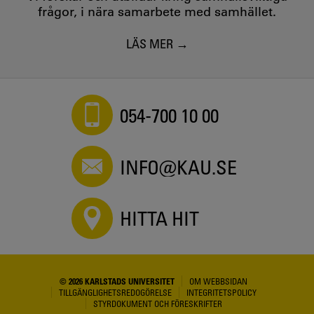
frågor, i nära samarbete med samhället.
LÄS MER
054-700 10 00
INFO@KAU.SE
HITTA HIT
© 2026 KARLSTADS UNIVERSITET
OM WEBBSIDAN
TILLGÄNGLIGHETSREDOGÖRELSE
INTEGRITETSPOLICY
STYRDOKUMENT OCH FÖRESKRIFTER