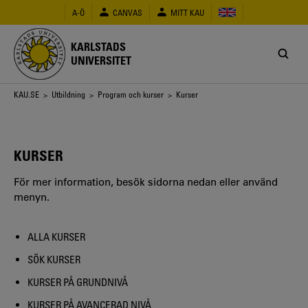
Hoppa
A-Ö
CANVAS
MITT KAU
till
huvudinnehåll
KARLSTADS
UNIVERSITET
Länkstig
KAU.SE
>
Utbildning
>
Program och kurser
> Kurser
KURSER
För mer information, besök sidorna nedan eller använd
menyn.
ALLA KURSER
SÖK KURSER
KURSER PÅ GRUNDNIVÅ
KURSER PÅ AVANCERAD NIVÅ