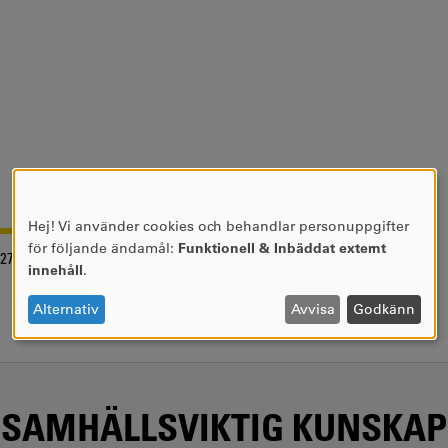
Hej! Vi använder cookies och behandlar personuppgifter
ANVÄNDNING
för följande ändamål:
Funktionell & Inbäddat externt
-27
AV
innehåll
.
PERSONUPPGIFTER
OCH
Alternativ
Avvisa
Godkänn
COOKIES
SAMHÄLLSVIKTIG KUNSKAP