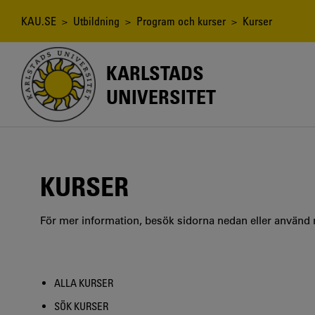
Hoppa
till
Länkstig
KAU.SE
>
Utbildning
>
Program och kurser
> Kurser
huvudinnehåll
KARLSTADS
UNIVERSITET
KURSER
För mer information, besök sidorna nedan eller använd
ALLA KURSER
SÖK KURSER