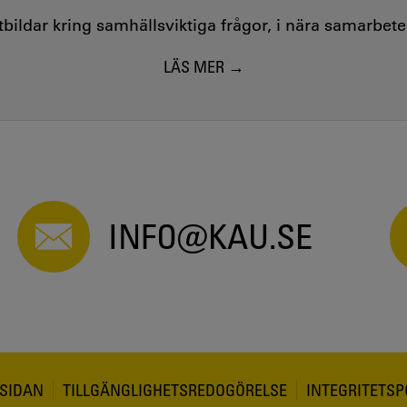
utbildar kring samhällsviktiga frågor, i nära samarbet
LÄS MER
INFO@KAU.SE
SIDAN
TILLGÄNGLIGHETSREDOGÖRELSE
INTEGRITETSP