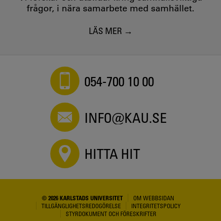
frågor, i nära samarbete med samhället.
LÄS MER
054-700 10 00
INFO@KAU.SE
HITTA HIT
© 2026 KARLSTADS UNIVERSITET
OM WEBBSIDAN
TILLGÄNGLIGHETSREDOGÖRELSE
INTEGRITETSPOLICY
STYRDOKUMENT OCH FÖRESKRIFTER