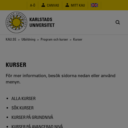
Hoppa
A-Ö
CANVAS
MITT KAU
till
huvudinnehåll
KARLSTADS
UNIVERSITET
Länkstig
KAU.SE
>
Utbildning
>
Program och kurser
> Kurser
KURSER
För mer information, besök sidorna nedan eller använd
menyn.
ALLA KURSER
SÖK KURSER
KURSER PÅ GRUNDNIVÅ
KURSER PÅ AVANCERAD NIVÅ