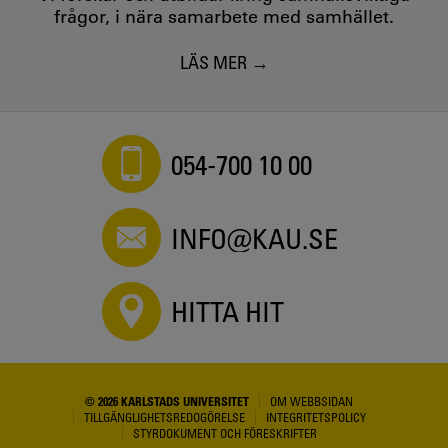
frågor, i nära samarbete med samhället.
LÄS MER
054-700 10 00
INFO@KAU.SE
HITTA HIT
© 2026 KARLSTADS UNIVERSITET
OM WEBBSIDAN
TILLGÄNGLIGHETSREDOGÖRELSE
INTEGRITETSPOLICY
STYRDOKUMENT OCH FÖRESKRIFTER