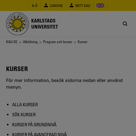
Hoppa
A-Ö
CANVAS
MITT KAU
till
huvudinnehåll
KARLSTADS
UNIVERSITET
Länkstig
KAU.SE
>
Utbildning
>
Program och kurser
> Kurser
KURSER
För mer information, besök sidorna nedan eller använd
menyn.
ALLA KURSER
SÖK KURSER
KURSER PÅ GRUNDNIVÅ
KURSER PÅ AVANCERAD NIVÅ