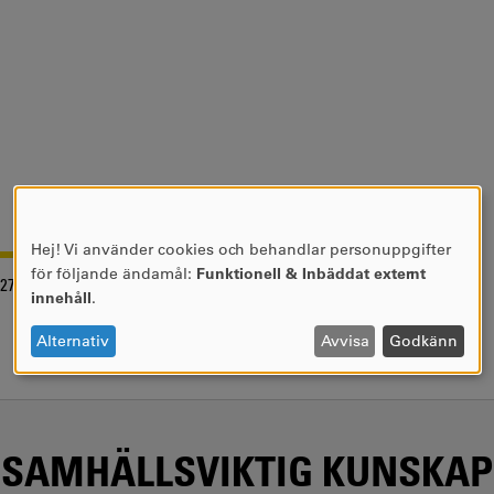
Hej! Vi använder cookies och behandlar personuppgifter
ANVÄNDNING
för följande ändamål:
Funktionell & Inbäddat externt
-27
AV
innehåll
.
PERSONUPPGIFTER
OCH
Alternativ
Avvisa
Godkänn
COOKIES
SAMHÄLLSVIKTIG KUNSKAP