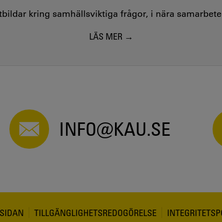
utbildar kring samhällsviktiga frågor, i nära samarbet
LÄS MER
INFO@KAU.SE
SIDAN
TILLGÄNGLIGHETSREDOGÖRELSE
INTEGRITETSP