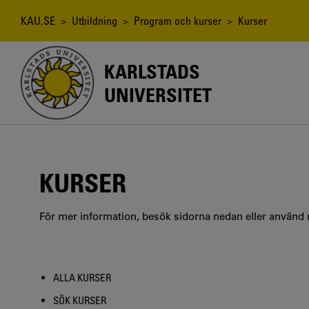
Hoppa
till
Länkstig
KAU.SE
>
Utbildning
>
Program och kurser
> Kurser
huvudinnehåll
KARLSTADS
UNIVERSITET
KURSER
För mer information, besök sidorna nedan eller använd
ALLA KURSER
SÖK KURSER