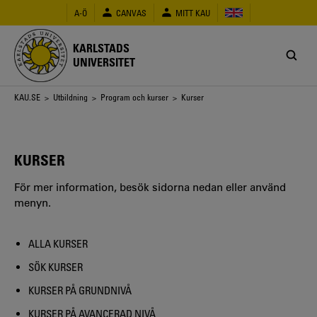
Hoppa
A-Ö
CANVAS
MITT KAU
till
huvudinnehåll
KARLSTADS
UNIVERSITET
Länkstig
KAU.SE
>
Utbildning
>
Program och kurser
> Kurser
KURSER
För mer information, besök sidorna nedan eller använd
menyn.
ALLA KURSER
SÖK KURSER
KURSER PÅ GRUNDNIVÅ
KURSER PÅ AVANCERAD NIVÅ