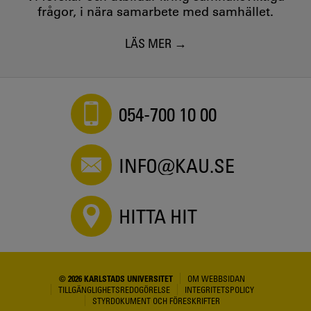
frågor, i nära samarbete med samhället.
LÄS MER
054-700 10 00
INFO@KAU.SE
HITTA HIT
© 2026 KARLSTADS UNIVERSITET
OM WEBBSIDAN
TILLGÄNGLIGHETSREDOGÖRELSE
INTEGRITETSPOLICY
STYRDOKUMENT OCH FÖRESKRIFTER