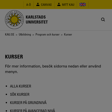
Hoppa
A-Ö
CANVAS
MITT KAU
till
huvudinnehåll
KARLSTADS
UNIVERSITET
Länkstig
KAU.SE
>
Utbildning
>
Program och kurser
> Kurser
KURSER
För mer information, besök sidorna nedan eller använd
menyn.
ALLA KURSER
SÖK KURSER
KURSER PÅ GRUNDNIVÅ
KURSER PÅ AVANCERAD NIVÅ