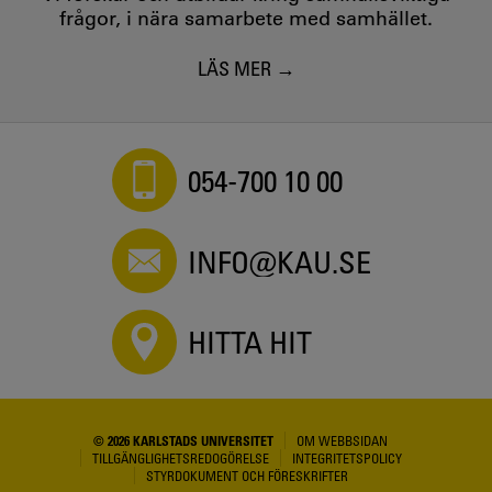
frågor, i nära samarbete med samhället.
LÄS MER
054-700 10 00
INFO@KAU.SE
HITTA HIT
© 2026 KARLSTADS UNIVERSITET
OM WEBBSIDAN
TILLGÄNGLIGHETSREDOGÖRELSE
INTEGRITETSPOLICY
STYRDOKUMENT OCH FÖRESKRIFTER