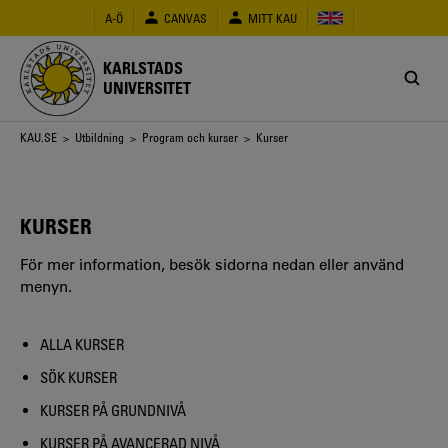
Hoppa
A-Ö
CANVAS
MITT KAU
till
huvudinnehåll
KARLSTADS
UNIVERSITET
Länkstig
KAU.SE
>
Utbildning
>
Program och kurser
> Kurser
KURSER
För mer information, besök sidorna nedan eller använd
menyn.
ALLA KURSER
SÖK KURSER
KURSER PÅ GRUNDNIVÅ
KURSER PÅ AVANCERAD NIVÅ