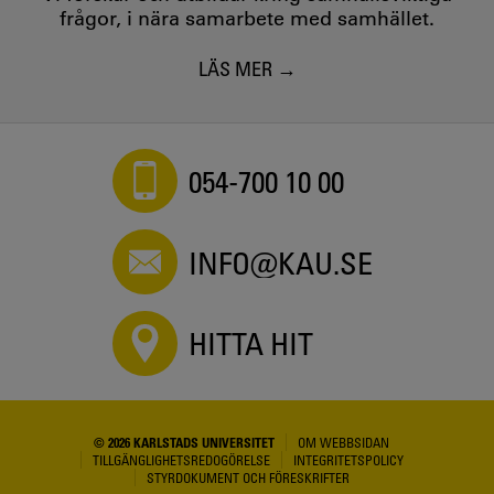
frågor, i nära samarbete med samhället.
LÄS MER
054-700 10 00
INFO@KAU.SE
HITTA HIT
© 2026 KARLSTADS UNIVERSITET
OM WEBBSIDAN
TILLGÄNGLIGHETSREDOGÖRELSE
INTEGRITETSPOLICY
STYRDOKUMENT OCH FÖRESKRIFTER