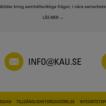
utbildar kring samhällsviktiga frågor, i nära samarbet
LÄS MER
INFO@KAU.SE
SIDAN
TILLGÄNGLIGHETSREDOGÖRELSE
INTEGRITETSP