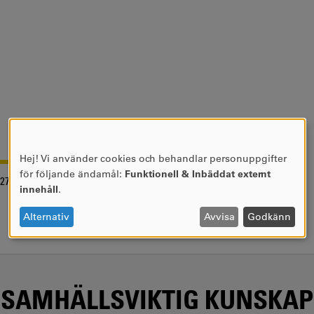
Hej! Vi använder cookies och behandlar personuppgifter
ANVÄNDNING
för följande ändamål:
Funktionell & Inbäddat externt
-27
AV
innehåll
.
PERSONUPPGIFTER
OCH
Alternativ
Avvisa
Godkänn
COOKIES
SAMHÄLLSVIKTIG KUNSKAP