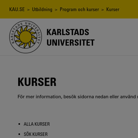
Hoppa
till
Länkstig
KAU.SE
>
Utbildning
>
Program och kurser
> Kurser
huvudinnehåll
KARLSTADS
UNIVERSITET
KURSER
För mer information, besök sidorna nedan eller använd
ALLA KURSER
SÖK KURSER