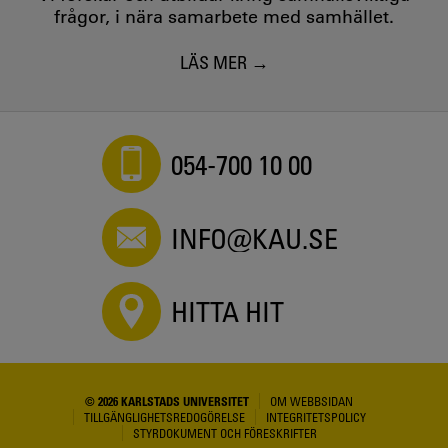
frågor, i nära samarbete med samhället.
LÄS MER
054-700 10 00
INFO@KAU.SE
HITTA HIT
© 2026 KARLSTADS UNIVERSITET
OM WEBBSIDAN
TILLGÄNGLIGHETSREDOGÖRELSE
INTEGRITETSPOLICY
STYRDOKUMENT OCH FÖRESKRIFTER