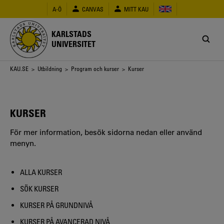
Hoppa
A-Ö
CANVAS
MITT KAU
till
huvudinnehåll
KARLSTADS
UNIVERSITET
Länkstig
KAU.SE
>
Utbildning
>
Program och kurser
> Kurser
KURSER
För mer information, besök sidorna nedan eller använd
menyn.
ALLA KURSER
SÖK KURSER
KURSER PÅ GRUNDNIVÅ
KURSER PÅ AVANCERAD NIVÅ