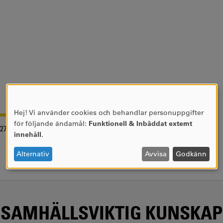
Hej! Vi använder cookies och behandlar personuppgifter
ANVÄNDNING
för följande ändamål:
Funktionell & Inbäddat externt
-27
AV
innehåll
.
PERSONUPPGIFTER
OCH
Alternativ
Avvisa
Godkänn
COOKIES
SAMHÄLLSVIKTIG KUNSKAP