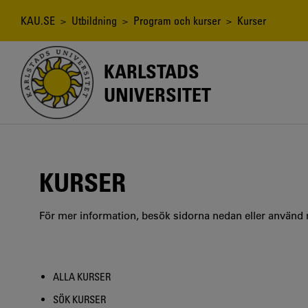
Hoppa
till
Länkstig
KAU.SE
>
Utbildning
>
Program och kurser
> Kurser
huvudinnehåll
KARLSTADS
UNIVERSITET
KURSER
För mer information, besök sidorna nedan eller använd
ALLA KURSER
SÖK KURSER