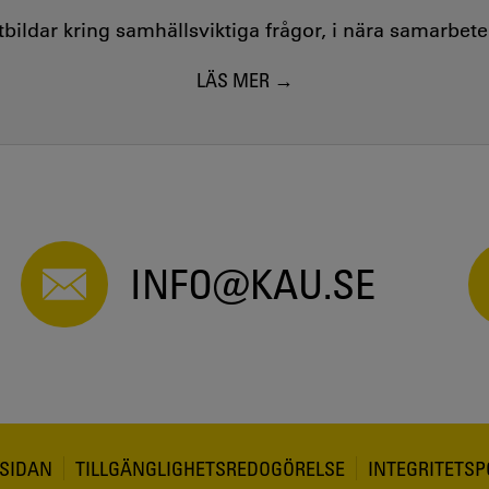
utbildar kring samhällsviktiga frågor, i nära samarbet
LÄS MER
INFO@KAU.SE
SIDAN
TILLGÄNGLIGHETSREDOGÖRELSE
INTEGRITETSP