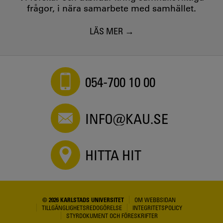
frågor, i nära samarbete med samhället.
LÄS MER
054-700 10 00
INFO@KAU.SE
HITTA HIT
© 2026 KARLSTADS UNIVERSITET
OM WEBBSIDAN
TILLGÄNGLIGHETSREDOGÖRELSE
INTEGRITETSPOLICY
STYRDOKUMENT OCH FÖRESKRIFTER