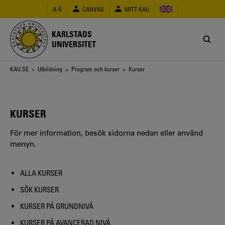
Hoppa
A-Ö
CANVAS
MITT KAU
till
huvudinnehåll
KARLSTADS
UNIVERSITET
Länkstig
KAU.SE
>
Utbildning
>
Program och kurser
> Kurser
KURSER
För mer information, besök sidorna nedan eller använd
menyn.
ALLA KURSER
SÖK KURSER
KURSER PÅ GRUNDNIVÅ
KURSER PÅ AVANCERAD NIVÅ