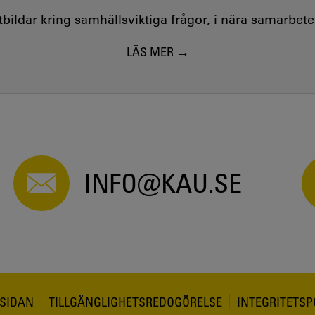
utbildar kring samhällsviktiga frågor, i nära samarbet
LÄS MER
INFO@KAU.SE
SIDAN
TILLGÄNGLIGHETSREDOGÖRELSE
INTEGRITETSP