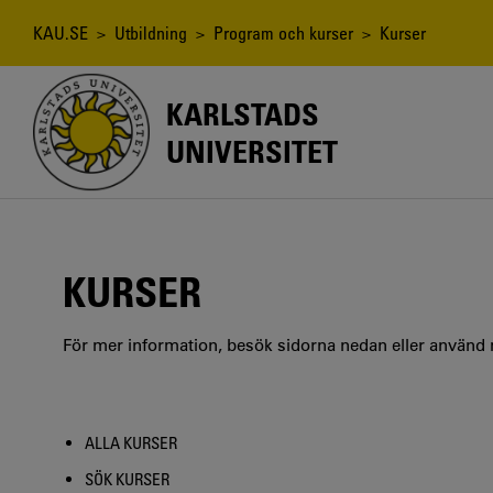
Hoppa
till
Länkstig
KAU.SE
>
Utbildning
>
Program och kurser
> Kurser
huvudinnehåll
KARLSTADS
UNIVERSITET
KURSER
För mer information, besök sidorna nedan eller använd
ALLA KURSER
SÖK KURSER