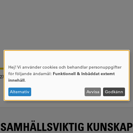
Hej! Vi använder cookies och behandlar personuppgifter
ANVÄNDNING
för följande ändamål:
Funktionell & Inbäddat externt
-27
AV
innehåll
.
PERSONUPPGIFTER
OCH
Alternativ
Avvisa
Godkänn
COOKIES
SAMHÄLLSVIKTIG KUNSKAP