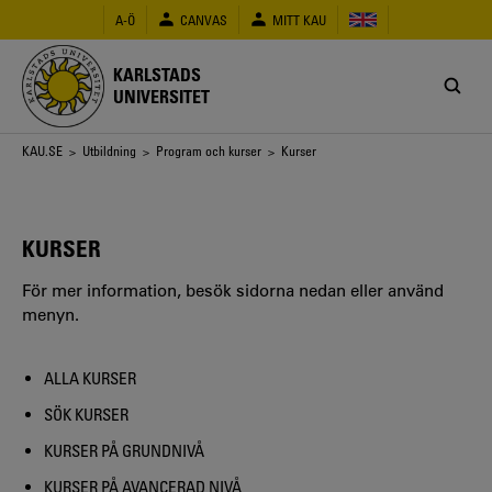
Hoppa
A-Ö
CANVAS
MITT KAU
till
huvudinnehåll
KARLSTADS
UNIVERSITET
Länkstig
KAU.SE
>
Utbildning
>
Program och kurser
> Kurser
KURSER
För mer information, besök sidorna nedan eller använd
menyn.
ALLA KURSER
SÖK KURSER
KURSER PÅ GRUNDNIVÅ
KURSER PÅ AVANCERAD NIVÅ