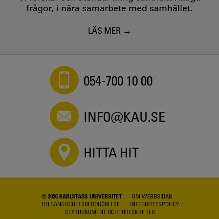
frågor, i nära samarbete med samhället.
LÄS MER
054-700 10 00
INFO@KAU.SE
HITTA HIT
© 2026 KARLSTADS UNIVERSITET
OM WEBBSIDAN
TILLGÄNGLIGHETSREDOGÖRELSE
INTEGRITETSPOLICY
STYRDOKUMENT OCH FÖRESKRIFTER