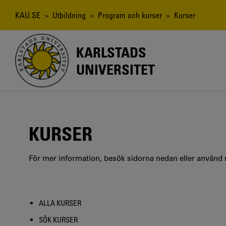
Hoppa
till
Länkstig
KAU.SE
>
Utbildning
>
Program och kurser
> Kurser
huvudinnehåll
KARLSTADS
UNIVERSITET
KURSER
För mer information, besök sidorna nedan eller använd
ALLA KURSER
SÖK KURSER