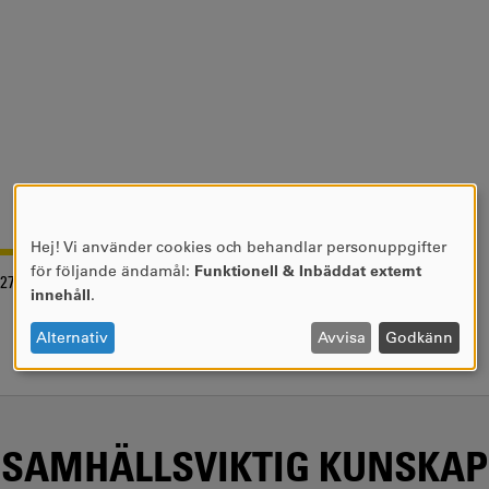
Hej! Vi använder cookies och behandlar personuppgifter
ANVÄNDNING
för följande ändamål:
Funktionell & Inbäddat externt
-27
AV
innehåll
.
PERSONUPPGIFTER
OCH
Alternativ
Avvisa
Godkänn
COOKIES
SAMHÄLLSVIKTIG KUNSKAP