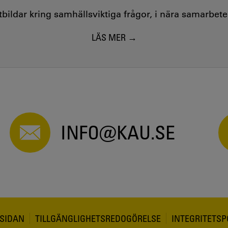
utbildar kring samhällsviktiga frågor, i nära samarbet
LÄS MER
INFO@KAU.SE
SIDAN
TILLGÄNGLIGHETSREDOGÖRELSE
INTEGRITETSP