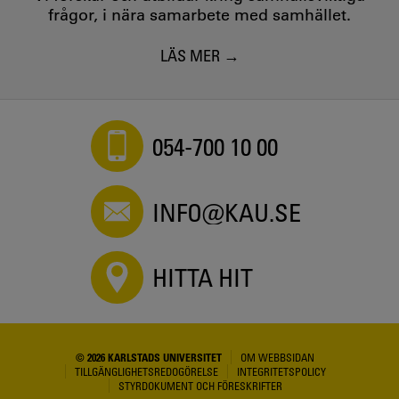
frågor, i nära samarbete med samhället.
LÄS MER
054-700 10 00
INFO@KAU.SE
HITTA HIT
© 2026 KARLSTADS UNIVERSITET
OM WEBBSIDAN
TILLGÄNGLIGHETSREDOGÖRELSE
INTEGRITETSPOLICY
STYRDOKUMENT OCH FÖRESKRIFTER