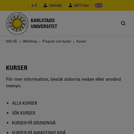
Hoppa
A-Ö
CANVAS
MITT KAU
till
huvudinnehåll
KARLSTADS
UNIVERSITET
Länkstig
KAU.SE
>
Utbildning
>
Program och kurser
> Kurser
KURSER
För mer information, besök sidorna nedan eller använd
menyn.
ALLA KURSER
SÖK KURSER
KURSER PÅ GRUNDNIVÅ
KURSER PÅ AVANCERAD NIVÅ