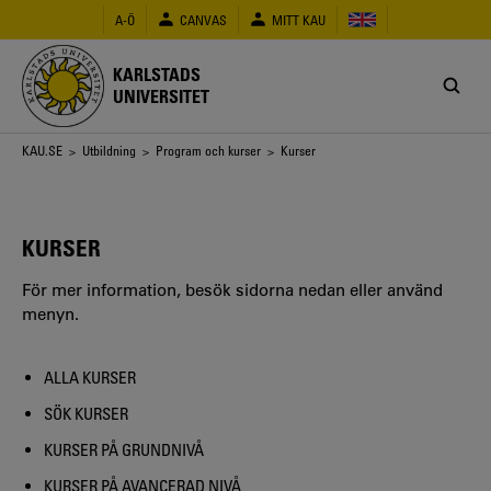
Hoppa
A-Ö
CANVAS
MITT KAU
till
huvudinnehåll
KARLSTADS
UNIVERSITET
Länkstig
KAU.SE
>
Utbildning
>
Program och kurser
> Kurser
KURSER
För mer information, besök sidorna nedan eller använd
menyn.
ALLA KURSER
SÖK KURSER
KURSER PÅ GRUNDNIVÅ
KURSER PÅ AVANCERAD NIVÅ