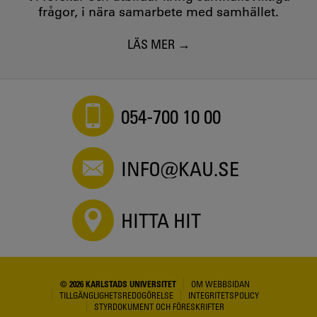
frågor, i nära samarbete med samhället.
LÄS MER
054-700 10 00
INFO@KAU.SE
HITTA HIT
© 2026 KARLSTADS UNIVERSITET
OM WEBBSIDAN
TILLGÄNGLIGHETSREDOGÖRELSE
INTEGRITETSPOLICY
STYRDOKUMENT OCH FÖRESKRIFTER