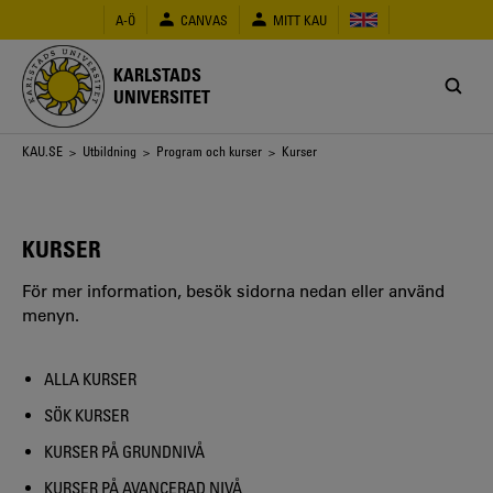
Hoppa
A-Ö
CANVAS
MITT KAU
till
huvudinnehåll
KARLSTADS
UNIVERSITET
Länkstig
KAU.SE
>
Utbildning
>
Program och kurser
> Kurser
KURSER
För mer information, besök sidorna nedan eller använd
menyn.
ALLA KURSER
SÖK KURSER
KURSER PÅ GRUNDNIVÅ
KURSER PÅ AVANCERAD NIVÅ