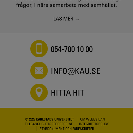
frågor, i nära samarbete med samhället.
LÄS MER
054-700 10 00
INFO@KAU.SE
HITTA HIT
© 2026 KARLSTADS UNIVERSITET
OM WEBBSIDAN
TILLGÄNGLIGHETSREDOGÖRELSE
INTEGRITETSPOLICY
STYRDOKUMENT OCH FÖRESKRIFTER