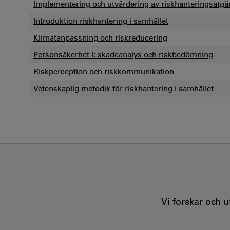
Implementering och utvärdering av riskhanteringsåtgä
Introduktion riskhantering i samhället
Klimatanpassning och riskreducering
Personsäkerhet I: skadeanalys och riskbedömning
Riskperception och riskkommunikation
Vetenskaplig metodik för riskhantering i samhället
Vi forskar och 