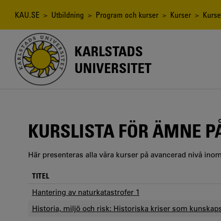
Hoppa
till
Länkstig
KAU.SE
>
Utbildning
>
Program och kurser
>
Kurser
>
Kurse
huvudinnehåll
KARLSTADS
UNIVERSITET
KURSLISTA FÖR ÄMNE P
Här presenteras alla våra kurser på avancerad nivå ino
TITEL
Hantering av naturkatastrofer 1
Historia, miljö och risk: Historiska kriser som kunskaps