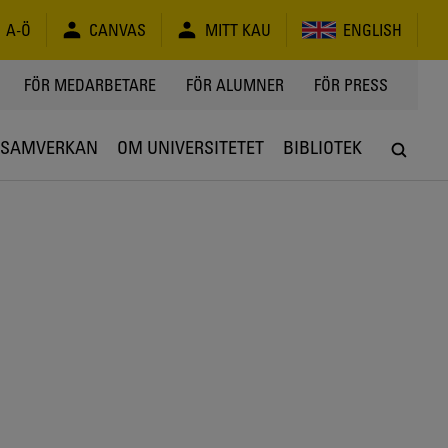
A-Ö
CANVAS
MITT KAU
ENGLISH
FÖR MEDARBETARE
FÖR ALUMNER
FÖR PRESS
SAMVERKAN
OM UNIVERSITETET
BIBLIOTEK