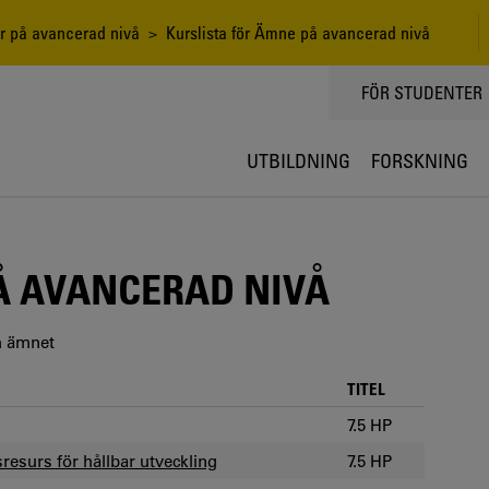
r på avancerad nivå
> Kurslista för Ämne på avancerad nivå
TOPPMENY
FÖR STUDENTER
UTBILDNING
FORSKNING
Å AVANCERAD NIVÅ
m ämnet
TITEL
7.5 HP
resurs för hållbar utveckling
7.5 HP