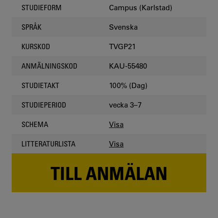
Campus (Karlstad)
STUDIEFORM
Svenska
SPRÅK
TVGP21
KURSKOD
KAU-55480
ANMÄLNINGSKOD
100% (Dag)
STUDIETAKT
vecka 3–7
STUDIEPERIOD
Visa
SCHEMA
Visa
LITTERATURLISTA
TILL ANMÄLAN