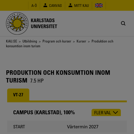
Hoppa
A-Ö
CANVAS
MITT KAU
till
huvudinnehåll
KARLSTADS
UNIVERSITET
Länkstig
KAU.SE
>
Utbildning
>
Program och kurser
>
Kurser
> Produktion och
konsumtion inom turism
PRODUKTION OCH KONSUMTION INOM
TURISM
7.5 HP
VT-27
CAMPUS (KARLSTAD), 100%
FLER VAL
CHOOSE
OCCASION
Vårtermin 2027
START