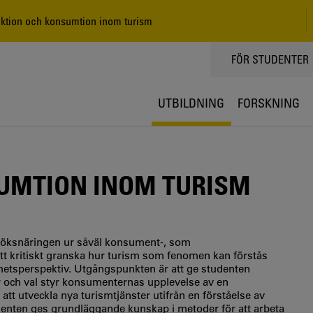
tion och konsumtion inom turism
TOPPMENY
FÖR STUDENTER
UTBILDNING
FORSKNING
UMTION INOM TURISM
öksnäringen ur såväl konsument-, som
tt kritiskt granska hur turism som fenomen kan förstås
barhetsperspektiv. Utgångspunkten är att ge studenten
ar och val styr konsumenternas upplevelse av en
att utveckla nya turismtjänster utifrån en förståelse av
denten ges grundläggande kunskap i metoder för att arbeta