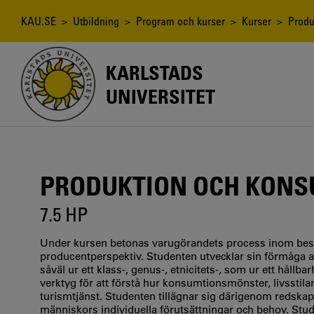
Hoppa
till
Länkstig
KAU.SE
>
Utbildning
>
Program och kurser
>
Kurser
> Produk
huvudinnehåll
KARLSTADS
UNIVERSITET
PRODUKTION OCH KONS
7.5 HP
Under kursen betonas varugörandets process inom bes
producentperspektiv. Studenten utvecklar sin förmåga a
såväl ur ett klass-, genus-, etnicitets-, som ur ett håll
verktyg för att förstå hur konsumtionsmönster, livsstil
turismtjänst. Studenten tillägnar sig därigenom redskap 
människors individuella förutsättningar och behov. Stu