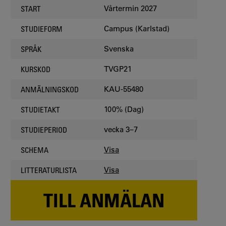
Vårtermin 2027
START
Campus (Karlstad)
STUDIEFORM
Svenska
SPRÅK
TVGP21
KURSKOD
KAU-55480
ANMÄLNINGSKOD
100% (Dag)
STUDIETAKT
vecka 3–7
STUDIEPERIOD
Visa
SCHEMA
Visa
LITTERATURLISTA
TILL ANMÄLAN