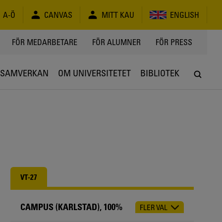
A-Ö
CANVAS
MITT KAU
ENGLISH
FÖR MEDARBETARE
FÖR ALUMNER
FÖR PRESS
SAMVERKAN
OM UNIVERSITETET
BIBLIOTEK
VT-27
CAMPUS (KARLSTAD), 100%
FLER VAL
CHOOSE
OCCASION