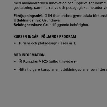
med användardriven innovation och upplevelser inom tur
gestaltning, samt narrativa och pedagogiska metoder vid
Fördjupningsnivå:
G1N (har endast gymnasiala förkuns
Utbildningsnivå:
Grundnivå
Behörighetskrav:
Grundläggande behörighet.
KURSEN INGÅR I FÖLJANDE PROGRAM
Turism och platsdesign
(läses år 1)
MER INFORMATION
Kursplan VT-25 (giltig tillsvidare)
Hitta tidigare kursplaner, utbildningsplaner och litter