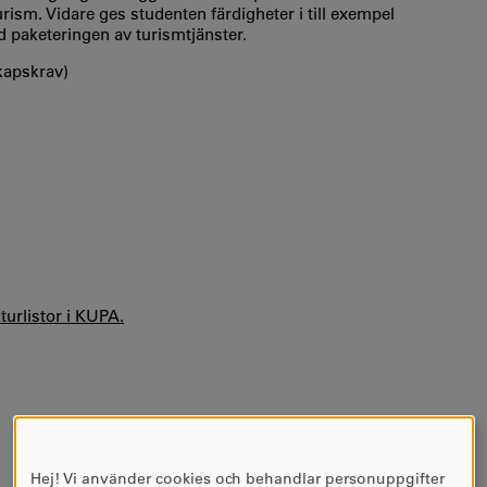
ism. Vidare ges studenten färdigheter i till exempel
 paketeringen av turismtjänster.
kapskrav)
aturlistor i KUPA.
Hej! Vi använder cookies och behandlar personuppgifter