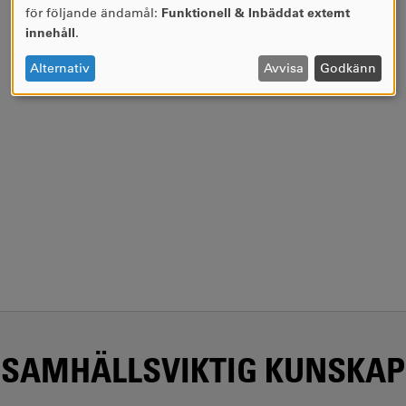
ANVÄNDNING
för följande ändamål:
Funktionell & Inbäddat externt
AV
innehåll
.
PERSONUPPGIFTER
OCH
Alternativ
Avvisa
Godkänn
COOKIES
SAMHÄLLSVIKTIG KUNSKAP