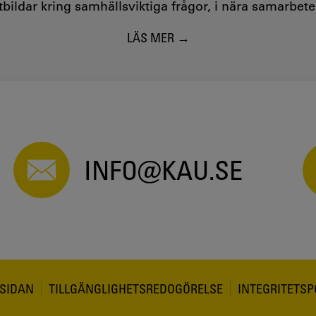
utbildar kring samhällsviktiga frågor, i nära samarbet
LÄS MER
INFO@KAU.SE
SIDAN
TILLGÄNGLIGHETSREDOGÖRELSE
INTEGRITETSP