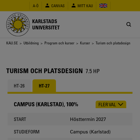
Hoppa
A-Ö
CANVAS
MITT KAU
till
huvudinnehåll
KARLSTADS
UNIVERSITET
Länkstig
KAU.SE
>
Utbildning
>
Program och kurser
>
Kurser
> Turism och platsdesign
TURISM OCH PLATSDESIGN
7.5 HP
HT-26
HT-27
CAMPUS (KARLSTAD), 100%
FLER VAL
CHOOSE
OCCASION
Hösttermin 2027
START
Campus (Karlstad)
STUDIEFORM