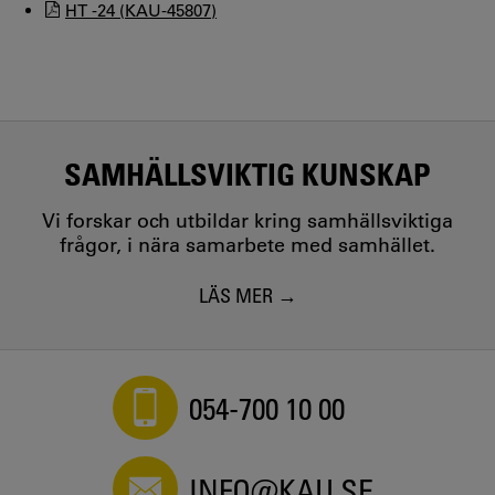
HT -24 (KAU-45807)
SAMHÄLLSVIKTIG KUNSKAP
Vi forskar och utbildar kring samhällsviktiga
frågor, i nära samarbete med samhället.
LÄS MER
054-700 10 00
INFO@KAU.SE