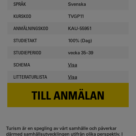
Svenska
SPRÅK
TVGP11
KURSKOD
KAU-55951
ANMÄLNINGSKOD
100% (Dag)
STUDIETAKT
vecka 35–39
STUDIEPERIOD
Visa
SCHEMA
Visa
LITTERATURLISTA
TILL ANMÄLAN
Turism är en spegling av vårt samhälle och påverkar
därmed samhällsutvecklingen utifrån olika perspektiv. I