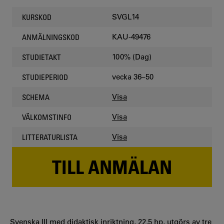
SVGL14
KURSKOD
KAU-49476
ANMÄLNINGSKOD
100% (Dag)
STUDIETAKT
vecka 36–50
STUDIEPERIOD
Visa
SCHEMA
Visa
VÄLKOMSTINFO
Visa
LITTERATURLISTA
TILL ANMÄLAN
Svenska III med didaktisk inriktning, 22,5 hp, utgörs av tre