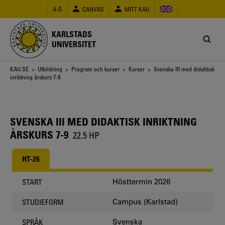
Hoppa
A-Ö
CANVAS
MITT KAU
till
huvudinnehåll
KARLSTADS
UNIVERSITET
Länkstig
KAU.SE
>
Utbildning
>
Program och kurser
>
Kurser
> Svenska III med didaktisk
inriktning årskurs 7-9
SVENSKA III MED DIDAKTISK INRIKTNING
ÅRSKURS 7-9
22.5 HP
HT-26
Hösttermin 2026
START
Campus (Karlstad)
STUDIEFORM
Svenska
SPRÅK