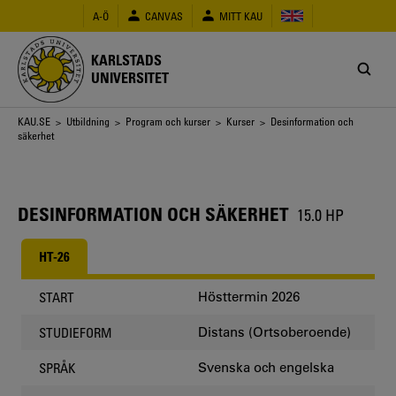
Hoppa
A-Ö
CANVAS
MITT KAU
till
huvudinnehåll
KARLSTADS
UNIVERSITET
Länkstig
KAU.SE
>
Utbildning
>
Program och kurser
>
Kurser
> Desinformation och
säkerhet
DESINFORMATION OCH SÄKERHET
15.0 HP
HT-26
Hösttermin 2026
START
Distans (Ortsoberoende)
STUDIEFORM
Svenska och engelska
SPRÅK