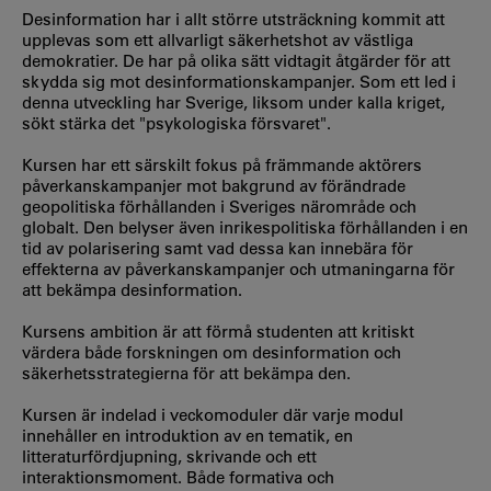
Desinformation har i allt större utsträckning kommit att
upplevas som ett allvarligt säkerhetshot av västliga
demokratier. De har på olika sätt vidtagit åtgärder för att
skydda sig mot desinformationskampanjer. Som ett led i
denna utveckling har Sverige, liksom under kalla kriget,
sökt stärka det "psykologiska försvaret".
Kursen har ett särskilt fokus på främmande aktörers
påverkanskampanjer mot bakgrund av förändrade
geopolitiska förhållanden i Sveriges närområde och
globalt. Den belyser även inrikespolitiska förhållanden i en
tid av polarisering samt vad dessa kan innebära för
effekterna av påverkanskampanjer och utmaningarna för
att bekämpa desinformation.
Kursens ambition är att förmå studenten att kritiskt
värdera både forskningen om desinformation och
säkerhetsstrategierna för att bekämpa den.
Kursen är indelad i veckomoduler där varje modul
innehåller en introduktion av en tematik, en
litteraturfördjupning, skrivande och ett
interaktionsmoment. Både formativa och