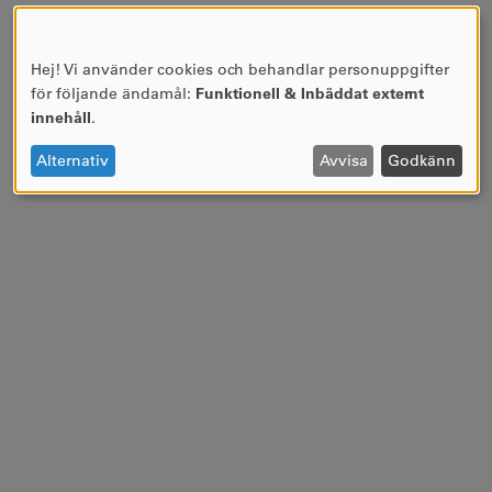
Hej! Vi använder cookies och behandlar personuppgifter
ANVÄNDNING
för följande ändamål:
Funktionell & Inbäddat externt
AV
innehåll
.
PERSONUPPGIFTER
OCH
Alternativ
Avvisa
Godkänn
COOKIES