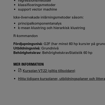
regressionsmetoder
klassificeringsmetoder
support vector machine
Icke-övervakade inlärningsmetoder såsom:
principalkomponentanalys
k-mean klustring och hierarkisk klustring
R-kommandon
Fördjupningsnivå:
G2F (har minst 60 hp kurs/er på gru
Utbildningsnivå:
Grundnivå
Behörighetskrav:
BehörighetskravStatistik 60 hp
MER INFORMATION
Kursplan VT-22 (giltig tillsvidare)
Hitta tidigare kursplaner, utbildningsplaner och litter