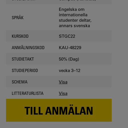
Engelska om
internationella
SPRÅK
studenter deltar,
annars svenska
STGC22
KURSKOD
KAU-48229
ANMÄLNINGSKOD
50% (Dag)
STUDIETAKT
vecka 3–12
STUDIEPERIOD
Visa
SCHEMA
Visa
LITTERATURLISTA
TILL ANMÄLAN