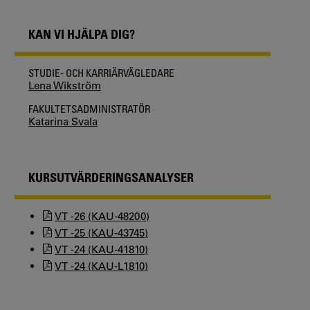
KAN VI HJÄLPA DIG?
STUDIE- OCH KARRIÄRVÄGLEDARE
Lena Wikström
FAKULTETSADMINISTRATÖR
Katarina Svala
KURSUTVÄRDERINGSANALYSER
VT -26 (KAU-48200)
VT -25 (KAU-43745)
VT -24 (KAU-41810)
VT -24 (KAU-L1810)