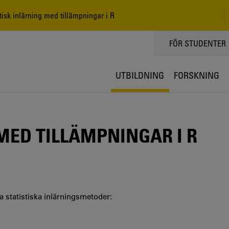
tisk inlärning med tillämpningar i R
TOPPMENY
FÖR STUDENTER
UTBILDNING
FORSKNING
MED TILLÄMPNINGAR I R
statistiska inlärningsmetoder: