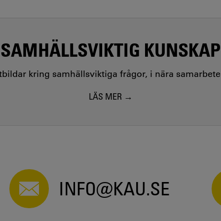
SAMHÄLLSVIKTIG KUNSKAP
utbildar kring samhällsviktiga frågor, i nära samarbet
LÄS MER
INFO@KAU.SE