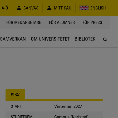
A-Ö
CANVAS
MITT KAU
ENGLISH
FÖR MEDARBETARE
FÖR ALUMNER
FÖR PRESS
SAMVERKAN
OM UNIVERSITETET
BIBLIOTEK
VT-27
Vårtermin 2027
START
Campus (Karlstad)
STUDIEFORM