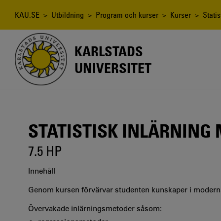
Hoppa
till
Länkstig
KAU.SE
>
Utbildning
>
Program och kurser
>
Kurser
> Statis
huvudinnehåll
KARLSTADS
UNIVERSITET
STATISTISK INLÄRNING 
7.5 HP
Innehåll
Genom kursen förvärvar studenten kunskaper i moderna 
Övervakade inlärningsmetoder såsom: