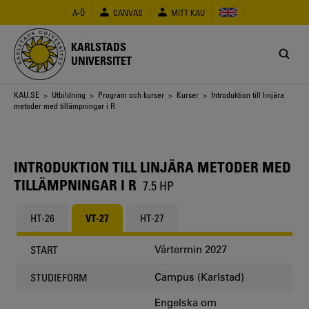
Hoppa
A-Ö
CANVAS
MITT KAU
till
huvudinnehåll
KARLSTADS
UNIVERSITET
Länkstig
KAU.SE
>
Utbildning
>
Program och kurser
>
Kurser
> Introduktion till linjära
metoder med tillämpningar i R
INTRODUKTION TILL LINJÄRA METODER MED
TILLÄMPNINGAR I R
7.5 HP
HT-26
VT-27
HT-27
Vårtermin 2027
START
Campus (Karlstad)
STUDIEFORM
Engelska om