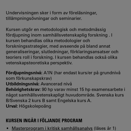
Undervisningen sker i form av föreläsningar,
tillämpningsövningar och seminarier.
Kursen utgör en metodologisk och metodmässig
fördjupning inom samhällsvetenskaplig forskning . I
kursen behandlas olika metodologier och
forskningsstrategier, med avseende på bland annat
generaliseringar, slutledningar, förklaringsansatser och
teoriers roll i forskning. I kursen behandlas också olika
vetenskapsteoretiska perspektiv.
Fördjupningsnivå:
A1N (har endast kurs/er på grundnivå
som förkunskapskrav)
Utbildningsnivå:
Avancerad nivå
Behörighetskrav:
90 hp varav minst 15 hp examensarbete i
något samhällsvetenskapligt huvudområde. Svenska kurs
B/Svenska 2 kurs B samt Engelska kurs A.
Urval:
Högskolepoäng
KURSEN INGÅR I FÖLJANDE PROGRAM
Masterprogram i kritisk samhällsanalys
(läses år 1)