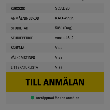
SOAD20
KURSKOD
KAU-49925
ANMÄLNINGSKOD
50% (Dag)
STUDIETAKT
vecka 46–2
STUDIEPERIOD
Visa
SCHEMA
Visa
VÄLKOMSTINFO
Visa
LITTERATURLISTA
TILL ANMÄLAN
Återöppnad för sen anmälan