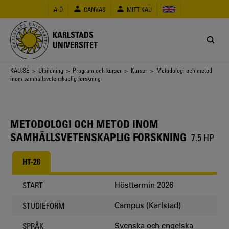
Hoppa
A-Ö
CANVAS
MITT KAU
till
huvudinnehåll
KARLSTADS
UNIVERSITET
Länkstig
KAU.SE
>
Utbildning
>
Program och kurser
>
Kurser
> Metodologi och metod
inom samhällsvetenskaplig forskning
METODOLOGI OCH METOD INOM
SAMHÄLLSVETENSKAPLIG FORSKNING
7.5 HP
HT-26
Hösttermin 2026
START
Campus (Karlstad)
STUDIEFORM
Svenska och engelska
SPRÅK