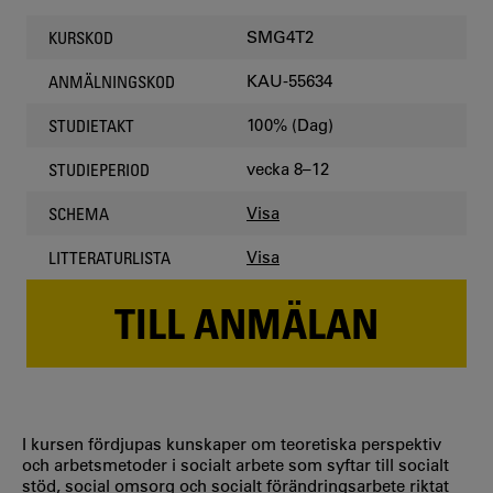
SMG4T2
KURSKOD
KAU-55634
ANMÄLNINGSKOD
100% (Dag)
STUDIETAKT
vecka 8–12
STUDIEPERIOD
Visa
SCHEMA
Visa
LITTERATURLISTA
TILL ANMÄLAN
I kursen fördjupas kunskaper om teoretiska perspektiv
och arbetsmetoder i socialt arbete som syftar till socialt
stöd, social omsorg och socialt förändringsarbete riktat