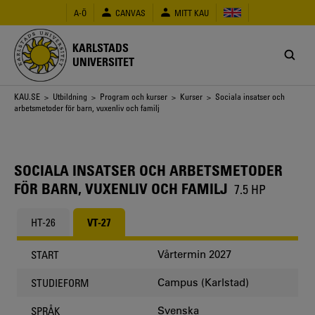
Hoppa
A-Ö
CANVAS
MITT KAU
till
huvudinnehåll
KARLSTADS
UNIVERSITET
Länkstig
KAU.SE
>
Utbildning
>
Program och kurser
>
Kurser
> Sociala insatser och
arbetsmetoder för barn, vuxenliv och familj
SOCIALA INSATSER OCH ARBETSMETODER
FÖR BARN, VUXENLIV OCH FAMILJ
7.5 HP
HT-26
VT-27
Vårtermin 2027
START
Campus (Karlstad)
STUDIEFORM
Svenska
SPRÅK