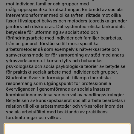
mot individer, familjer och grupper med
målgruppsspecifika förutsättningar. En bredd av sociala
interventionsformer med olika syften, riktade mot olika
faser i livsloppet belyses och metoders teoretiska grunder
jämförs och diskuteras. Det systemteoretiska tänkandets
betydelse för utformning av socialt stöd och
förändringsarbete med individer och familjer bearbetas,
från en generell förståelse till mera specifika
arbetsmetoder så som exempelvis nätverksarbete och
samverkansmodeller för samordning av stöd med andra
yrkesverksamma. I kursen lyfts och behandlas
psykologiska och socialpsykologiska teorier av betydelse
för praktiskt socialt arbete med individer och grupper.
Studenten övar sin förmåga att tillämpa teoretiska
resonemang som utgångspunkt för professionella
överväganden i genomförande av sociala insatser,
kombinationer av insatser och val av handlingsstrategier.
Betydelsen av kunskapsbaserat socialt arbete bearbetas i
relation till olika arbetsmetoder och yrkesroller inom det
sociala arbetsfältet med beaktande av praktikens
förutsättningar och villkor.
Kursens undervisningsformer består av föreläsningar,