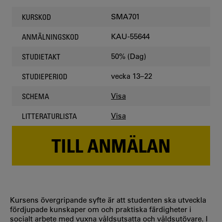
SMA701
KURSKOD
KAU-55644
ANMÄLNINGSKOD
50% (Dag)
STUDIETAKT
vecka 13–22
STUDIEPERIOD
Visa
SCHEMA
Visa
LITTERATURLISTA
TILL ANMÄLAN
Kursens övergripande syfte är att studenten ska utveckla
fördjupade kunskaper om och praktiska färdigheter i
socialt arbete med vuxna våldsutsatta och våldsutövare. I