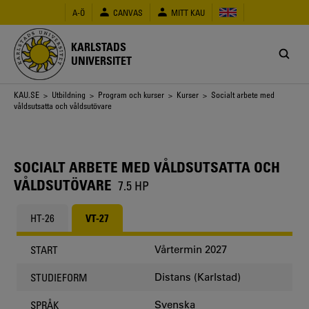
Hoppa
A-Ö
CANVAS
MITT KAU
till
huvudinnehåll
KARLSTADS
UNIVERSITET
Länkstig
KAU.SE
>
Utbildning
>
Program och kurser
>
Kurser
> Socialt arbete med
våldsutsatta och våldsutövare
SOCIALT ARBETE MED VÅLDSUTSATTA OCH
VÅLDSUTÖVARE
7.5 HP
HT-26
VT-27
Vårtermin 2027
START
Distans (Karlstad)
STUDIEFORM
Svenska
SPRÅK