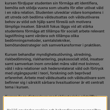
kursen fördjupar studenten sin förmåga att identifiera,
bemöta och stödja vuxna som utsatts för eller utövat våld
i en nära relation. Studenten utvecklar vidare kompetens i
att utreda och bedöma våldsutsattas och våldsutövares
behov av stöd och hjälp samt föreslå och motivera
lämpliga insatser. Särskilt fokus läggs vid att stärka
studentens förmåga att tillämpa för socialt arbete relevant
lagstiftning samt värdera och tillämpa olika
bedömningsmetoder, samtalstekniker,
bemötandestrategier och samverkansformer i praktiken.
Kursen behandlar myndighetsutövning, utredning,
riskbedömning, riskhantering, psykosocialt stöd, insatser
samt samverkan inom området mäns våld mot kvinnor,
våld i nära relationer och hedersrelaterat våld och förtryck
med utgångspunkt i teori, forskning och beprövad
erfarenhet. Arbete med våldsutsatta och våldsutövare som
befinner sig i särskilt sårbara livssituationer är ett centralt
tema i kursen.
Kursen är en distanskurs med obligatoriska närträffar.
Undervisningen sker i form av föreläsningar, workshops,
färdighetsträning och seminarier.