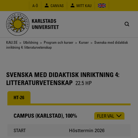
Hoppa
A-Ö
CANVAS
MITT KAU
till
huvudinnehåll
KARLSTADS
UNIVERSITET
Länkstig
KAU.SE
>
Utbildning
>
Program och kurser
>
Kurser
> Svenska med didaktisk
inriktning 4: litteraturvetenskap
SVENSKA MED DIDAKTISK INRIKTNING 4:
LITTERATURVETENSKAP
22.5 HP
HT-26
CAMPUS (KARLSTAD), 100%
FLER VAL
CHOOSE
OCCASION
Hösttermin 2026
START