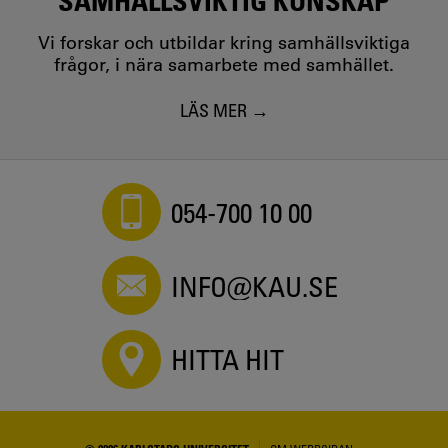
SAMHÄLLSVIKTIG KUNSKAP
Vi forskar och utbildar kring samhällsviktiga
frågor, i nära samarbete med samhället.
LÄS MER
054-700 10 00
INFO@KAU.SE
HITTA HIT