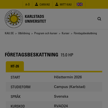
Hoppa
A-Ö
CANVAS
MITT KAU
till
huvudinnehåll
KARLSTADS
UNIVERSITET
Länkstig
KAU.SE
>
Utbildning
>
Program och kurser
>
Kurser
> Företagsbeskattning
FÖRETAGSBESKATTNING
15.0 HP
HT-26
Hösttermin 2026
START
Campus (Karlstad)
STUDIEFORM
Svenska
SPRÅK
RVAD24
KURSKOD