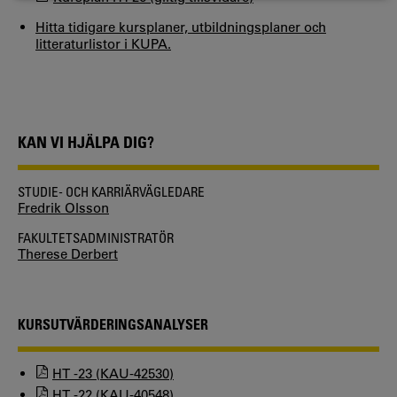
Hitta tidigare kursplaner, utbildningsplaner och
litteraturlistor i KUPA.
KAN VI HJÄLPA DIG?
STUDIE- OCH KARRIÄRVÄGLEDARE
Fredrik Olsson
FAKULTETSADMINISTRATÖR
Therese Derbert
KURSUTVÄRDERINGSANALYSER
HT -23 (KAU-42530)
HT -22 (KAU-40548)