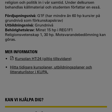
religion och politik in i vår samtid. Under delkursen
behandlas källmaterial och studenten författar en essä.
Fördjupningsnivå:
G1F (har mindre än 60 hp kurs/er på
grundnivå som förkunskapskrav)
Utbildningsnivå:
Grundnivå
Behörighetskrav:
Minst 15 hp i REG1F1
Religionsvetenskap 1, 30 hp. Motsvarandebedömning kan
göras.
MER INFORMATION
Kursplan HT-24 (giltig tillsvidare)
Hitta tidigare kursplaner, utbildningsplaner och
litteraturlistor i KUPA.
KAN VI HJÄLPA DIG?