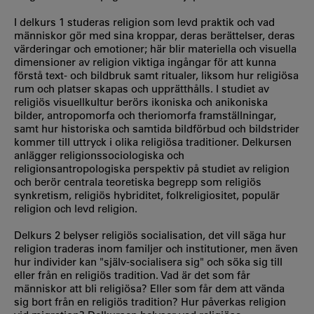
I delkurs 1 studeras religion som levd praktik och vad
människor gör med sina kroppar, deras berättelser, deras
värderingar och emotioner; här blir materiella och visuella
dimensioner av religion viktiga ingångar för att kunna
förstå text- och bildbruk samt ritualer, liksom hur religiösa
rum och platser skapas och upprätthålls. I studiet av
religiös visuellkultur berörs ikoniska och anikoniska
bilder, antropomorfa och theriomorfa framställningar,
samt hur historiska och samtida bildförbud och bildstrider
kommer till uttryck i olika religiösa traditioner. Delkursen
anlägger religionssociologiska och
religionsantropologiska perspektiv på studiet av religion
och berör centrala teoretiska begrepp som religiös
synkretism, religiös hybriditet, folkreligiositet, populär
religion och levd religion.
Delkurs 2 belyser religiös socialisation, det vill säga hur
religion traderas inom familjer och institutioner, men även
hur individer kan "själv-socialisera sig" och söka sig till
eller från en religiös tradition. Vad är det som får
människor att bli religiösa? Eller som får dem att vända
sig bort från en religiös tradition? Hur påverkas religion