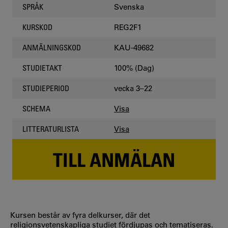
Svenska
SPRÅK
REG2F1
KURSKOD
KAU-49682
ANMÄLNINGSKOD
100% (Dag)
STUDIETAKT
vecka 3–22
STUDIEPERIOD
Visa
SCHEMA
Visa
LITTERATURLISTA
TILL ANMÄLAN
Kursen består av fyra delkurser, där det
religionsvetenskapliga studiet fördjupas och tematiseras.