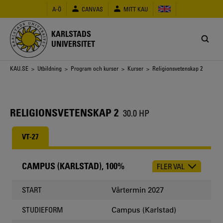
Hoppa
A-Ö
CANVAS
MITT KAU
till
huvudinnehåll
KARLSTADS
UNIVERSITET
Länkstig
KAU.SE
>
Utbildning
>
Program och kurser
>
Kurser
> Religionsvetenskap 2
RELIGIONSVETENSKAP 2
30.0 HP
VT-27
CAMPUS (KARLSTAD), 100%
FLER VAL
CHOOSE
OCCASION
Vårtermin 2027
START
Campus (Karlstad)
STUDIEFORM