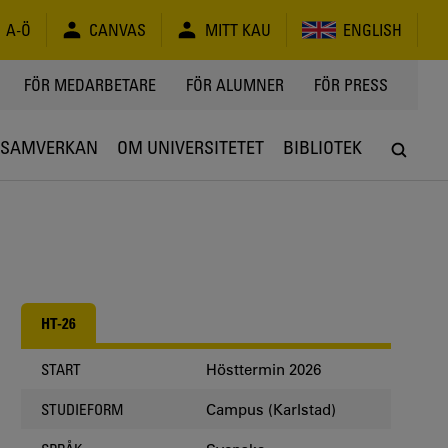
A-Ö
CANVAS
MITT KAU
ENGLISH
FÖR MEDARBETARE
FÖR ALUMNER
FÖR PRESS
SAMVERKAN
OM UNIVERSITETET
BIBLIOTEK
HT-26
Hösttermin 2026
START
Campus (Karlstad)
STUDIEFORM