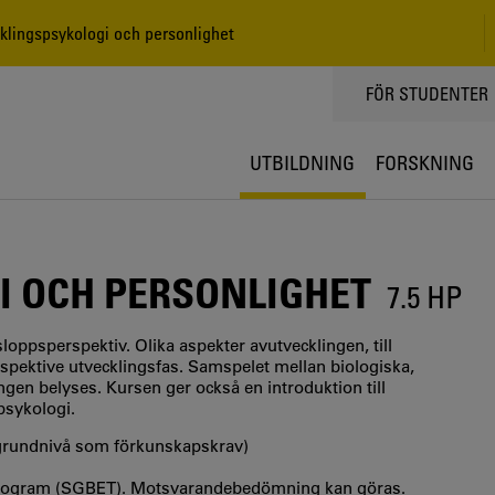
lingspsykologi och personlighet
TOPPMENY
FÖR STUDENTER
UTBILDNING
FORSKNING
I OCH PERSONLIGHET
7.5 HP
oppsperspektiv. Olika aspekter avutvecklingen, till
respektive utvecklingsfas. Samspelet mellan biologiska,
ingen belyses. Kursen ger också en introduktion till
psykologi.
 grundnivå som förkunskapskrav)
program (SGBET). Motsvarandebedömning kan göras.