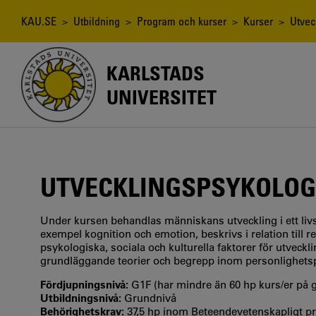
Hoppa
till
Länkstig
KAU.SE
>
Utbildning
>
Program och kurser
>
Kurser
> Utveck
huvudinnehåll
KARLSTADS
UNIVERSITET
UTVECKLINGSPSYKOLOG
Under kursen behandlas människans utveckling i ett livsl
exempel kognition och emotion, beskrivs i relation till 
psykologiska, sociala och kulturella faktorer för utveckl
grundläggande teorier och begrepp inom personlighets
Fördjupningsnivå:
G1F (har mindre än 60 hp kurs/er på
Utbildningsnivå:
Grundnivå
Behörighetskrav:
37,5 hp inom Beteendevetenskapligt 