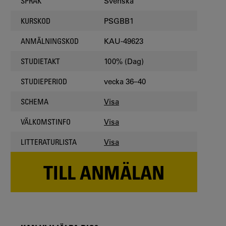
Svenska
SPRÅK
PSGBB1
KURSKOD
KAU-49623
ANMÄLNINGSKOD
100% (Dag)
STUDIETAKT
vecka 36–40
STUDIEPERIOD
Visa
SCHEMA
Visa
VÄLKOMSTINFO
Visa
LITTERATURLISTA
TILL ANMÄLAN