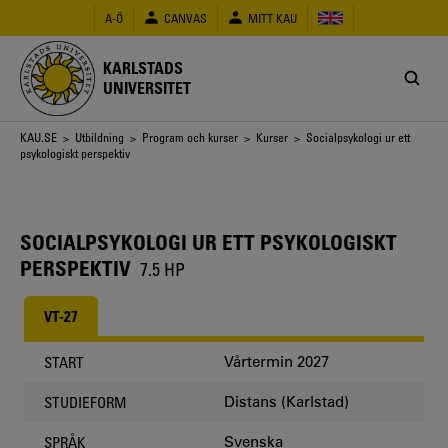
Hoppa
A-Ö
CANVAS
MITT KAU
till
huvudinnehåll
KARLSTADS
UNIVERSITET
Länkstig
KAU.SE
>
Utbildning
>
Program och kurser
>
Kurser
> Socialpsykologi ur ett
psykologiskt perspektiv
SOCIALPSYKOLOGI UR ETT PSYKOLOGISKT
PERSPEKTIV
7.5 HP
VT-27
Vårtermin 2027
START
Distans (Karlstad)
STUDIEFORM
Svenska
SPRÅK