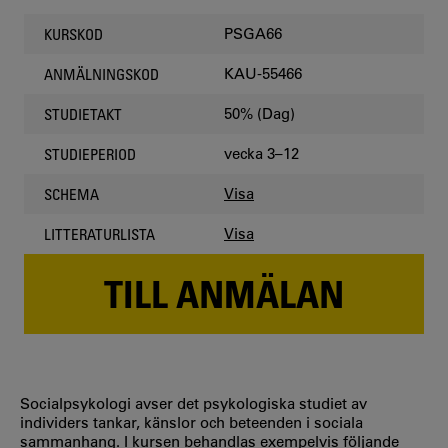
PSGA66
KURSKOD
KAU-55466
ANMÄLNINGSKOD
50% (Dag)
STUDIETAKT
vecka 3–12
STUDIEPERIOD
Visa
SCHEMA
Visa
LITTERATURLISTA
TILL ANMÄLAN
Socialpsykologi avser det psykologiska studiet av
individers tankar, känslor och beteenden i sociala
sammanhang. I kursen behandlas exempelvis följande