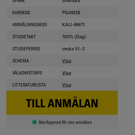
Svenska
SPRÅK
PSAM28
KURSKOD
KAU-49611
ANMÄLNINGSKOD
100% (Dag)
STUDIETAKT
vecka 51–2
STUDIEPERIOD
Visa
SCHEMA
Visa
VÄLKOMSTINFO
Visa
LITTERATURLISTA
TILL ANMÄLAN
Återöppnad för sen anmälan