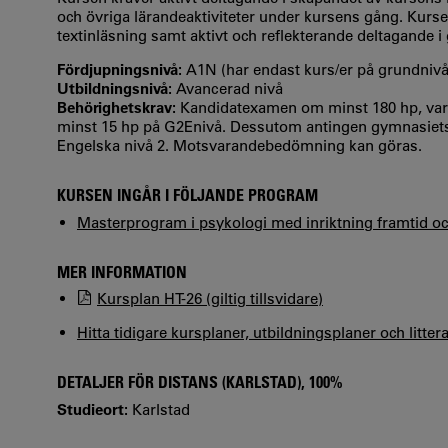
och övriga lärandeaktiviteter under kursens gång. Kursen
textinläsning samt aktivt och reflekterande deltagande 
Fördjupningsnivå:
A1N (har endast kurs/er på grundniv
Utbildningsnivå:
Avancerad nivå
Behörighetskrav:
Kandidatexamen om minst 180 hp, varav
minst 15 hp på G2Enivå. Dessutom antingen gymnasiets 
Engelska nivå 2. Motsvarandebedömning kan göras.
KURSEN INGÅR I FÖLJANDE PROGRAM
Masterprogram i psykologi med inriktning framtid oc
MER INFORMATION
Kursplan HT-26 (giltig tillsvidare)
Hitta tidigare kursplaner, utbildningsplaner och litter
DETALJER FÖR DISTANS (KARLSTAD), 100%
Studieort:
Karlstad