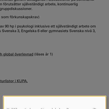
 förutsätter självständigt arbete, kontinuerlig
i gruppdiskussioner.
å som förkunskapskrav)
 90 hp i psykologi inklusive ett självständigt arbete om
Svenska 3, Engelska 6 eller gymnasiets Svenska nivå 3,
h global överlevnad
(läses år 1)
aturlistor i KUPA.