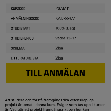
PSAM11
KURSKOD
KAU-55477
ANMÄLNINGSKOD
100% (Dag)
STUDIETAKT
vecka 13–17
STUDIEPERIOD
Visa
SCHEMA
Visa
LITTERATURLISTA
TILL ANMÄLAN
Att studera och förstå framgångsrika vetenskapliga
projekt är temat i denna kurs. Frågor som tas upp i kursen
är: Vad gör ett projekt framgångsrikt och hur kan