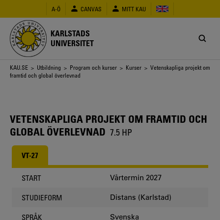
Hoppa
A-Ö
CANVAS
MITT KAU
till
huvudinnehåll
KARLSTADS
UNIVERSITET
Länkstig
KAU.SE
>
Utbildning
>
Program och kurser
>
Kurser
> Vetenskapliga projekt om
framtid och global överlevnad
VETENSKAPLIGA PROJEKT OM FRAMTID OCH
GLOBAL ÖVERLEVNAD
7.5 HP
VT-27
Vårtermin 2027
START
Distans (Karlstad)
STUDIEFORM
Svenska
SPRÅK