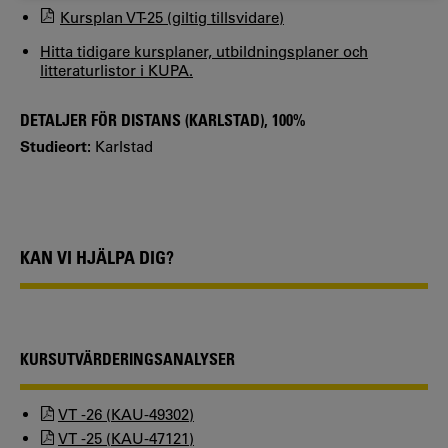
Kursplan VT-25 (giltig tillsvidare)
Hitta tidigare kursplaner, utbildningsplaner och
litteraturlistor i KUPA.
DETALJER FÖR DISTANS (KARLSTAD), 100%
Studieort:
Karlstad
KAN VI HJÄLPA DIG?
KURSUTVÄRDERINGSANALYSER
VT -26 (KAU-49302)
VT -25 (KAU-47121)