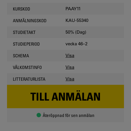
PAAY11
KURSKOD
KAU-55340
ANMÄLNINGSKOD
50% (Dag)
STUDIETAKT
vecka 46–2
STUDIEPERIOD
Visa
SCHEMA
Visa
VÄLKOMSTINFO
Visa
LITTERATURLISTA
TILL ANMÄLAN
Återöppnad för sen anmälan