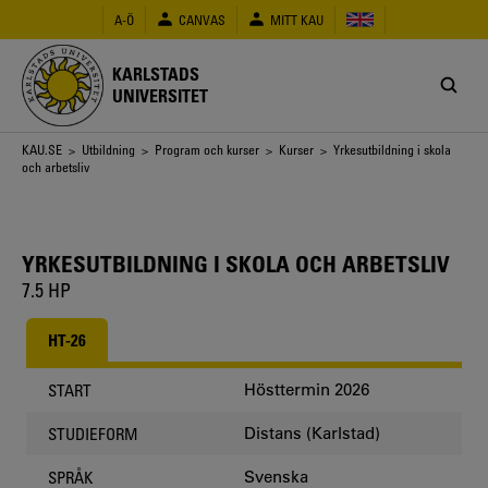
Hoppa
A-Ö
CANVAS
MITT KAU
till
huvudinnehåll
KARLSTADS
UNIVERSITET
Länkstig
KAU.SE
>
Utbildning
>
Program och kurser
>
Kurser
> Yrkesutbildning i skola
och arbetsliv
YRKESUTBILDNING I SKOLA OCH ARBETSLIV
7.5 HP
HT-26
Hösttermin 2026
START
Distans (Karlstad)
STUDIEFORM
Svenska
SPRÅK