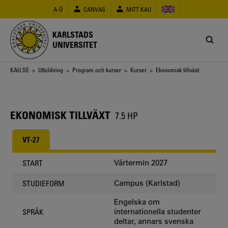
Hoppa
A-Ö
CANVAS
MITT KAU
till
huvudinnehåll
KARLSTADS
UNIVERSITET
Länkstig
KAU.SE
>
Utbildning
>
Program och kurser
>
Kurser
> Ekonomisk tillväxt
EKONOMISK TILLVÄXT
7.5 HP
VT-27
Vårtermin 2027
START
Campus (Karlstad)
STUDIEFORM
Engelska om
internationella studenter
SPRÅK
deltar, annars svenska