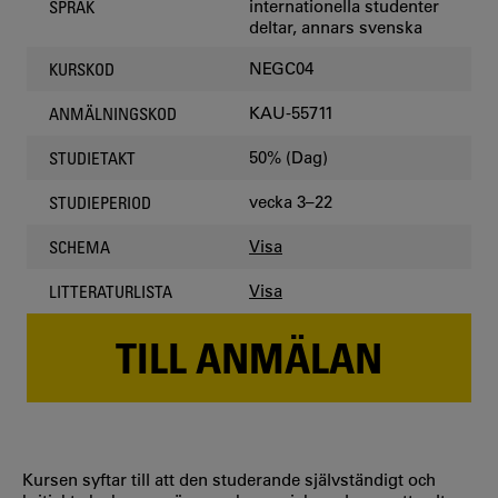
internationella studenter
SPRÅK
deltar, annars svenska
NEGC04
KURSKOD
KAU-55711
ANMÄLNINGSKOD
50% (Dag)
STUDIETAKT
vecka 3–22
STUDIEPERIOD
Visa
SCHEMA
Visa
LITTERATURLISTA
TILL ANMÄLAN
Kursen syftar till att den studerande självständigt och