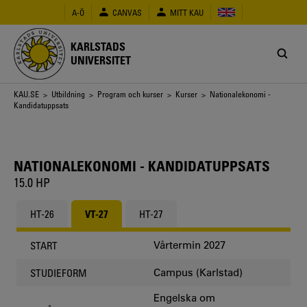
Hoppa
A-Ö
CANVAS
MITT KAU
till
huvudinnehåll
KARLSTADS
UNIVERSITET
Länkstig
KAU.SE
>
Utbildning
>
Program och kurser
>
Kurser
> Nationalekonomi -
Kandidatuppsats
NATIONALEKONOMI - KANDIDATUPPSATS
15.0 HP
HT-26
VT-27
HT-27
Vårtermin 2027
START
Campus (Karlstad)
STUDIEFORM
Engelska om