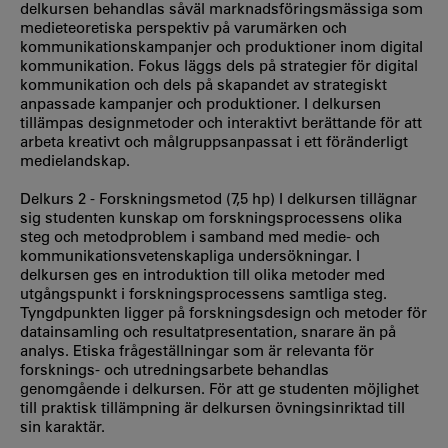
delkursen behandlas såväl marknadsföringsmässiga som
medieteoretiska perspektiv på varumärken och
kommunikationskampanjer och produktioner inom digital
kommunikation. Fokus läggs dels på strategier för digital
kommunikation och dels på skapandet av strategiskt
anpassade kampanjer och produktioner. I delkursen
tillämpas designmetoder och interaktivt berättande för att
arbeta kreativt och målgruppsanpassat i ett föränderligt
medielandskap.
Delkurs 2 - Forskningsmetod (7,5 hp) I delkursen tillägnar
sig studenten kunskap om forskningsprocessens olika
steg och metodproblem i samband med medie- och
kommunikationsvetenskapliga undersökningar. I
delkursen ges en introduktion till olika metoder med
utgångspunkt i forskningsprocessens samtliga steg.
Tyngdpunkten ligger på forskningsdesign och metoder för
datainsamling och resultatpresentation, snarare än på
analys. Etiska frågeställningar som är relevanta för
forsknings- och utredningsarbete behandlas
genomgående i delkursen. För att ge studenten möjlighet
till praktisk tillämpning är delkursen övningsinriktad till
sin karaktär.