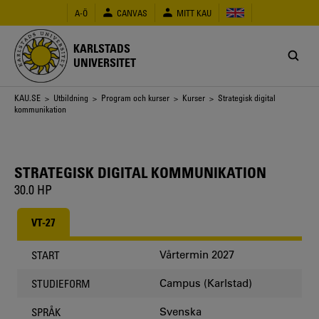
Hoppa
A-Ö
CANVAS
MITT KAU
till
huvudinnehåll
KARLSTADS
UNIVERSITET
Länkstig
KAU.SE
>
Utbildning
>
Program och kurser
>
Kurser
> Strategisk digital
kommunikation
STRATEGISK DIGITAL KOMMUNIKATION
30.0 HP
VT-27
Vårtermin 2027
START
Campus (Karlstad)
STUDIEFORM
Svenska
SPRÅK