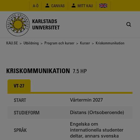
Hoppa
A-Ö
CANVAS
MITT KAU
till
huvudinnehåll
KARLSTADS
UNIVERSITET
Länkstig
KAU.SE
>
Utbildning
>
Program och kurser
>
Kurser
> Kriskommunikation
KRISKOMMUNIKATION
7.5 HP
VT-27
Vårtermin 2027
START
Distans (Ortsoberoende)
STUDIEFORM
Engelska om
internationella studenter
SPRÅK
deltar, annars svenska