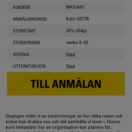
MKGA81
KURSKOD
KAU-55776
ANMÄLNINGSKOD
25% (Dag)
STUDIETAKT
vecka 3–22
STUDIEPERIOD
Visa
SCHEMA
Visa
LITTERATURLISTA
TILL ANMÄLAN
Dagligen möts vi av beskrivningar av hur olika risker och
kriser kan drabba oss och det samhälle vi lever i. Denna
kurs behandlar hur en organisation kan planera för,