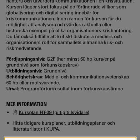
hantera och utvärdera kommunikationen i en krissituation.
Kursen lägger stort fokus på de förändrade villkor som
globalisering och digitalisering innebär för
kriskommunikationen. Inom ramen för kursen får du
möjlighet att analysera och värdera aktuella eller
historiska exempel på olika organisationers krishantering.
Du får också tillfälle att kritiskt diskutera mediers och
organisationers roll för samhällets allmänna kris- och
riskmedvetande.
Fördjupningsnivå:
G2F (har minst 60 hp kurs/er på
grundnivå som förkunskapskrav)
Utbildningsnivå:
Grundnivå
Behörighetskrav:
Medie- och kommunikationsvetenskap
60 hp eller motsvarande.
Urval:
Programförtur/resultat inom förkunskapsämne
MER INFORMATION
Kursplan HT-09 (giltig tillsvidare)
Hitta tidigare kursplaner, utbildningsplaner och
litteraturlistor i KUPA.