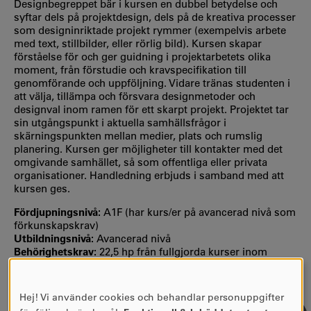
Designbegreppet bär i kursen en dubbel betydelse och
syftar dels på projektdesign, dels på de kreativa processer
som designinriktade projekt rymmer (exempelvis arbete
med text, stillbilder, eller rörlig bild). Kursen skapar
förståelse för och ger guidning i projektarbetets olika
moment, från förstudie och kravspecifikation till
genomförande och uppföljning. Vidare tränas studenten i
att välja, tillämpa och försvara designmetoder och
designval inom ramen för ett skarpt projekt. Projektet tar
sin utgångspunkt i aktuella samhällsfrågor i
skärningspunkten mellan medier, plats och rumslig
planering. Kursen ger möjligheter till kontakter med det
omgivande samhället, så som offentliga eller privata
organisationer. Handledning erbjuds i samband med att
kursen ges.
Fördjupningsnivå:
A1F (har kurs/er på avancerad nivå som
förkunskapskrav)
Utbildningsnivå:
Avancerad nivå
Behörighetskrav:
22,5 hp från fullgjorda kurser inom
Masterprogram i geomediastudier (SAGEO).
Motsvarandebedömning kan göras.
Hej! Vi använder cookies och behandlar personuppgifter
ANVÄNDNING