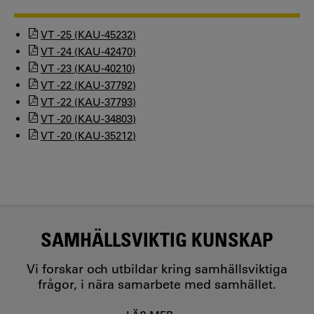
VT -25 (KAU-45232)
VT -24 (KAU-42470)
VT -23 (KAU-40210)
VT -22 (KAU-37792)
VT -22 (KAU-37793)
VT -20 (KAU-34803)
VT -20 (KAU-35212)
SAMHÄLLSVIKTIG KUNSKAP
Vi forskar och utbildar kring samhällsviktiga
frågor, i nära samarbete med samhället.