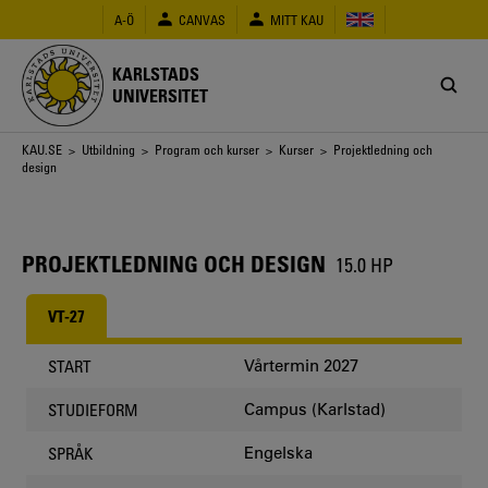
Hoppa
A-Ö
CANVAS
MITT KAU
till
huvudinnehåll
KARLSTADS
UNIVERSITET
Länkstig
KAU.SE
>
Utbildning
>
Program och kurser
>
Kurser
> Projektledning och
design
PROJEKTLEDNING OCH DESIGN
15.0 HP
VT-27
Vårtermin 2027
START
Campus (Karlstad)
STUDIEFORM
Engelska
SPRÅK