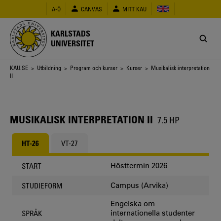
Hoppa
A-Ö
CANVAS
MITT KAU
till
huvudinnehåll
KARLSTADS
UNIVERSITET
Länkstig
KAU.SE
>
Utbildning
>
Program och kurser
>
Kurser
> Musikalisk interpretation
II
MUSIKALISK INTERPRETATION II
7.5 HP
HT-26
VT-27
Hösttermin 2026
START
Campus (Arvika)
STUDIEFORM
Engelska om
internationella studenter
SPRÅK