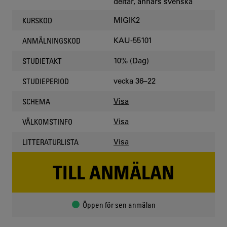
deltar, annars svenska
MIGIK2
KURSKOD
KAU-55101
ANMÄLNINGSKOD
10% (Dag)
STUDIETAKT
vecka 36–22
STUDIEPERIOD
Visa
SCHEMA
Visa
VÄLKOMSTINFO
Visa
LITTERATURLISTA
TILL ANMÄLAN
Öppen för sen anmälan