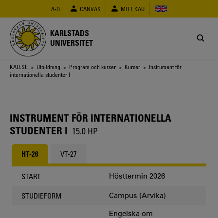
Hoppa
A-Ö
CANVAS
MITT KAU
till
huvudinnehåll
KARLSTADS
UNIVERSITET
Länkstig
KAU.SE
>
Utbildning
>
Program och kurser
>
Kurser
> Instrument för
internationella studenter I
INSTRUMENT FÖR INTERNATIONELLA
STUDENTER I
15.0 HP
HT-26
VT-27
Hösttermin 2026
START
Campus (Arvika)
STUDIEFORM
Engelska om