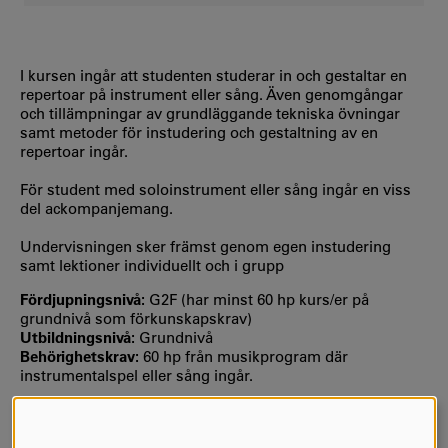
I kursen ingår att studenten studerar in och gestaltar en
repertoar på instrument eller sång. Även genomgångar
och tillämpningar av grundläggande tekniska övningar
samt metoder för instudering och gestaltning av en
repertoar ingår.
För student med soloinstrument eller sång ingår en viss
del ackompanjemang.
Undervisningen sker främst genom egen instudering
samt lektioner individuellt och i grupp
Fördjupningsnivå:
G2F (har minst 60 hp kurs/er på
grundnivå som förkunskapskrav)
Utbildningsnivå:
Grundnivå
Behörighetskrav:
60 hp från musikprogram där
instrumentalspel eller sång ingår.
MER INFORMATION