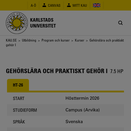
Hoppa
A-Ö
CANVAS
MITT KAU
till
huvudinnehåll
KARLSTADS
UNIVERSITET
Länkstig
KAU.SE
>
Utbildning
>
Program och kurser
>
Kurser
> Gehörslära och praktiskt
gehör I
GEHÖRSLÄRA OCH PRAKTISKT GEHÖR I
7.5 HP
HT-26
Hösttermin 2026
START
Campus (Arvika)
STUDIEFORM
Svenska
SPRÅK